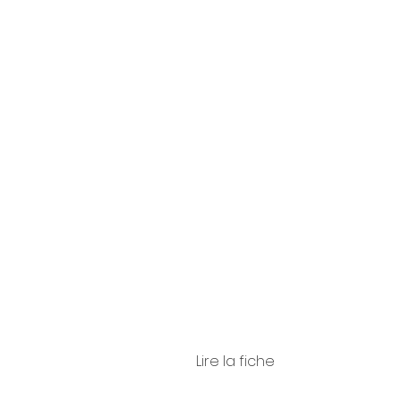
so
Bracci
i
Lire la fiche