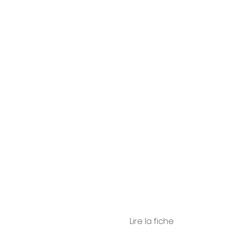
Carlo
Benve
uto
Lire la fiche