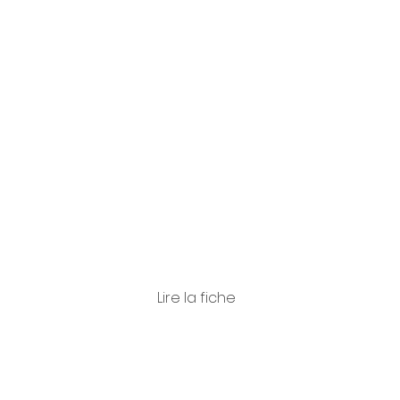
Casad
ei
Lire la fiche