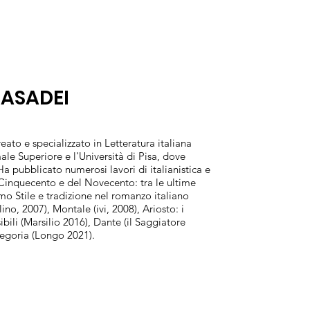
CASADEI
eato e specializzato in Letteratura italiana
le Superiore e l'Università di Pisa, dove
a pubblicato numerosi lavori di italianistica e
 Cinquecento e del Novecento: tra le ultime
mo Stile e tradizione nel romanzo italiano
no, 2007), Montale (ivi, 2008), Ariosto: i
bili (Marsilio 2016), Dante (il Saggiatore
llegoria (Longo 2021).