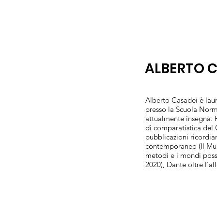
ALBERTO 
Alberto Casadei è laur
presso la Scuola Norma
attualmente insegna. H
di comparatistica del
pubblicazioni ricordia
contemporaneo (Il Muli
metodi e i mondi possi
2020), Dante oltre l'a