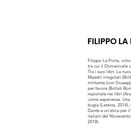
FILIPPO L
Filippo La Porta, criti
tra cui il Domenicale 
Tra i suoi libri: La nuo
Maestri irregolari (Bol
militante (con Giusep
per favore (Bollati Bor
nazionale nei libri (Ar
come esperienza. Una 
bugia (Laterza, 2014), 
Dante e un’etica per i
italiani del Novecento 
2018).