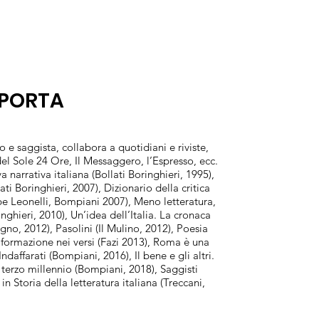
A PORTA
co e saggista, collabora a quotidiani e riviste,
del Sole 24 Ore, Il Messaggero, l’Espresso, ecc.
va narrativa italiana (Bollati Boringhieri, 1995),
lati Boringhieri, 2007), Dizionario della critica
pe Leonelli, Bompiani 2007), Meno letteratura,
inghieri, 2010), Un’idea dell’Italia. La cronaca
agno, 2012), Pasolini (Il Mulino, 2012), Poesia
formazione nei versi (Fazi 2013), Roma è una
Indaffarati (Bompiani, 2016), Il bene e gli altri.
l terzo millennio (Bompiani, 2018), Saggisti
in Storia della letteratura italiana (Treccani,