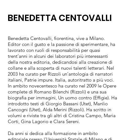
BENEDETTA CENTOVALLI
Benedetta Centovalli, fiorentina, vive a Milano.
Editor con il gusto e la passione di sperimentare, ha
lavorato con ruoli di responsabilità per quasi
trent’anni in alcuni dei laboratori più interessanti
della nostra editoria, dedicandosi alla creazione di
collane e alla scoperta di nuovi talenti letterari. Nel
2003 ha curato per Rizzoli un’antologia di narratori
italiani, Patrie impure. Italia, autoritratto a più voci.
In ambito novecentesco ha curato nel 2009 le Opere
complete di Romano Bilenchi (Rizzoli) e una sua
biografia per immagini, Un uomo contro (Effigie). Ha
introdotto testi di Giorgio Bassani (Utet), Manlio
Cancogni (Utet), Alda Merini (Rizzoli). Ha scritto in
volumi e riviste tra gli altri di Cristina Campo, Maria
Corti, Gina Lagorio e Clara Sereni.
Da anni si dedica alla formazione in ambito
editoriale presso l’Università Statale di Milano e di