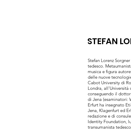
STEFAN L
Stefan Lorenz Sorgner 
tedesco. Metaumanista,
musica e figura autore
delle nuove tecnologie
Cabot University di Ro
Londra, all'Università
conseguendo il dottorat
di Jena (esaminatori: 
Erfurt ha insegnato Eti
Jena, Klagenfurt ed Er
redazione e di consul
Identity Foundation, lu
transumanista tedesco