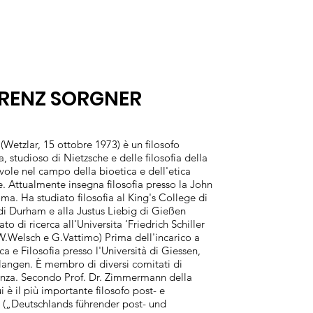
ORENZ SORGNER
(Wetzlar, 15 ottobre 1973) è un filosofo
 studioso di Nietzsche e delle filosofia della
vole nel campo della bioetica e dell'etica
. Attualmente insegna filosofia presso la John
ma. Ha studiato filosofia al King's College di
 di Durham e alla Justus Liebig di Gießen
o di ricerca all'Universita ‘Friedrich Schiller
W.Welsch e G.Vattimo) Prima dell'incarico a
ca e Filosofia presso l'Università di Giessen,
langen. È membro di diversi comitati di
enza. Secondo Prof. Dr. Zimmermann della
i è il più importante filosofo post- e
 („Deutschlands führender post- und