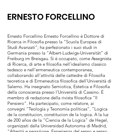
ERNESTO FORCELLINO
Ernesto Forcellino Ernesto Forcellino è Dottore di
Ricerca in Filosofia presso la “Scuola Europea di
Studi Avanzati”; ha perfezionato i suoi studi in
Germania presso la “Albert-Ludwigs-Universität” di
Freiburg im Breisgau. Si è occupato, come Assegnista
di Ricerca, di arte e filosofia nell’idealismo classico
tedesco e nell’ermeneutica contemporanea,
collaborando all’attività delle cattedre di Filosofia
teoretica e di Ermeneutica filosofica dell’Università di
Salerno. Ha insegnato Semiotica, Estetica e Filosofia
della conoscenza presso l’Università di Cassino. È
membro di redazione della rivista filosofica “Il
Pensiero”. Ha partecipato, come relatore, ai
convegni “Teología y Teonomía políticas”, “Logica
de la constitucion, constitucion de la logica. A la luz
de 200 años de la “Ciencia de la Logica” de Hegel,
organizzati dalla Universidad Autonoma di Madrid,
“Alterità e negazione. Esperienza del senso e senso