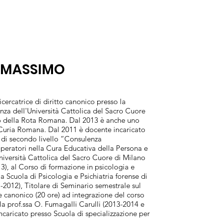
MMASSIMO
ercatrice di diritto canonico presso la
nza dell'Università Cattolica del Sacro Cuore
o della Rota Romana. Dal 2013 è anche uno
 Curia Romana. Dal 2011 è docente incaricato
o di secondo livello “Consulenza
Operatori nella Cura Educativa della Persona e
niversità Cattolica del Sacro Cuore di Milano
), al Corso di formazione in psicologia e
la Scuola di Psicologia e Psichiatria forense di
2012), Titolare di Seminario semestrale sul
 canonico (20 ore) ad integrazione del corso
lla prof.ssa O. Fumagalli Carulli (2013-2014 e
caricato presso Scuola di specializzazione per