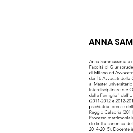
ANNA SA
Anna Sammassimo è ric
Facoltà di Giurisprude
di Milano ed Avvocat
dei 16 Avvocati della
al Master universitari
Interdisciplinare per 
della Famiglia” dell’U
(2011-2012 e 2012-2013
psichiatria forense del
Reggio Calabria (2011-
Processo matrimoniale
di diritto canonico de
2014-2015), Docente in