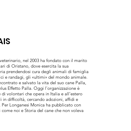
AIS
veterinario, nel 2003 ha fondato con il marito
ri di Oristano, dove esercita la sua
ria prendendosi cura degli animali di famiglia
tici e randagi, gli «ultimi» del mondo animale.
contrato e salvato la vita del suo cane Palla,
lus Effetto Palla. Oggi l’organizzazione è
 di volontari che opera in Italia e all’estero
in difficoltà, cercando adozioni, affidi e
e. Per Longanesi Monica ha pubblicato con
li come noi e Storia del cane che non voleva