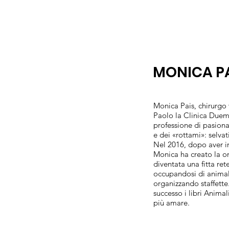
MONICA P
Monica Pais, chirurgo 
Paolo la Clinica Duema
professione di pasiona
e dei «rottami»: selva
Nel 2016, dopo aver in
Monica ha creato la on
diventata una fitta rete
occupandosi di animali 
organizzando staffett
successo i libri Anima
più amare.