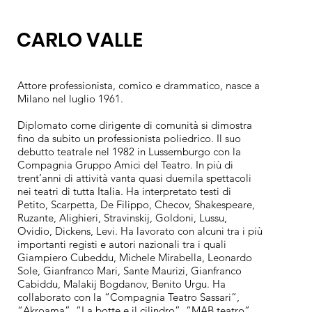
CARLO VALLE
Attore professionista, comico e drammatico, nasce a
Milano nel luglio 1961.
Diplomato come dirigente di comunità si dimostra
fino da subito un professionista poliedrico. Il suo
debutto teatrale nel 1982 in Lussemburgo con la
Compagnia Gruppo Amici del Teatro. In più di
trent’anni di attività vanta quasi duemila spettacoli
nei teatri di tutta Italia. Ha interpretato testi di
Petito, Scarpetta, De Filippo, Checov, Shakespeare,
Ruzante, Alighieri, Stravinskij, Goldoni, Lussu,
Ovidio, Dickens, Levi. Ha lavorato con alcuni tra i più
importanti registi e autori nazionali tra i quali
Giampiero Cubeddu, Michele Mirabella, Leonardo
Sole, Gianfranco Mari, Sante Maurizi, Gianfranco
Cabiddu, Malakij Bogdanov, Benito Urgu. Ha
collaborato con la “Compagnia Teatro Sassari”,
“Akroama”, “La botte e il cilindro”, “MAB teatro”,