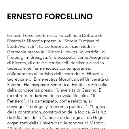
ERNESTO FORCELLINO
Ernesto Forcellino Ernesto Forcellino è Dottore di
Ricerca in Filosofia presso la “Scuola Europea di
Studi Avanzati”; ha perfezionato i suoi studi in
Germania presso la “Albert-Ludwigs-Universität” di
Freiburg im Breisgau. Si è occupato, come Assegnista
di Ricerca, di arte e filosofia nell’idealismo classico
tedesco e nell’ermeneutica contemporanea,
collaborando all’attività delle cattedre di Filosofia
teoretica e di Ermeneutica filosofica dell’Università di
Salerno. Ha insegnato Semiotica, Estetica e Filosofia
della conoscenza presso l’Università di Cassino. È
membro di redazione della rivista filosofica “Il
Pensiero”. Ha partecipato, come relatore, ai
convegni “Teología y Teonomía políticas”, “Logica
de la constitucion, constitucion de la logica. A la luz
de 200 años de la “Ciencia de la Logica” de Hegel,
organizzati dalla Universidad Autonoma di Madrid,
“Alterità e negazione. Esperienza del senso e senso