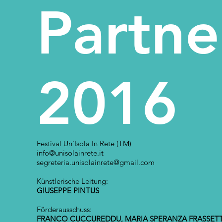
Partne
2016
Festival Un'Isola In Rete (TM)
info@unisolainrete.it
segreteria.unisolainrete@gmail.com
Künstlerische Leitung:
GIUSEPPE PINTUS
Förderausschuss:
FRANCO CUCCUREDDU, MARIA SPERANZA FRASSET